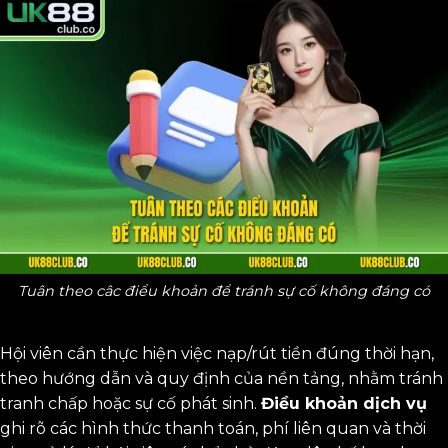
Tuân theo câc điểu khoản để tránh sự cố không đáng có
Hội viên cần thực hiện việc nạp/rút tiền đúng thời hạn,
theo hướng dẫn và quy định của nền tảng, nhằm tránh
tranh chấp hoặc sự cố phát sinh.
Điều khoản dịch vụ
ghi rõ các hình thức thanh toán, phí liên quan và thời