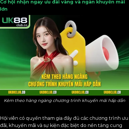
Cơ hội nhận ngay ưu đãi vàng và ngàn khuyến mãi
lớn
Kèm theo hàng ngàng chương trình khuyến mãi hấp dẫn
Hội viên có quyền tham gia đầy đủ các chương trình ưu
đãi, khuyến mãi và sự kiện đặc biệt do nền tảng cung