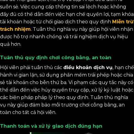
suôn sẻ. Việc cung cấp thông tin sai lệch hoặc không
đầy đủ có thể dẫn đến việc hạn chế quyền lợi, tạm khóa
tài khoản hoặc từ chối giao dịch theo quy định
Miễn trừ
trách nhiệm
. Tuân thủ nghĩa vụ này giúp hội viên nhận
được hỗ trợ nhanh chóng và trải nghiệm dịch vụ hiệu
quả hơn.
Tuân thủ quy định chơi công bằng, an toàn
Hội viên phải tuân thủ các
điều khoản dịch vụ
, hạn chế
hành vi gian lận, sử dụng phần mềm trái phép hoặc chia
sẻ tài khoản cho bên thứ ba. Vi phạm các quy tắc này có
thể dẫn đến việc hủy quyền truy cập, xử lý kỷ luật hoặc
các biện pháp pháp lý theo quy định. Tuân thủ nghĩa
vụ này giúp đảm bảo môi trường chơi công bằng, an
toàn cho tất cả hội viên.
Thanh toán và xử lý giao dịch đúng hạn