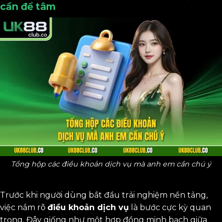
cần để tâm
Tổng hộp các điều khoản dịch vụ mà anh em cần chú ý
Trước khi người dùng bắt đầu trải nghiệm nền tảng,
việc nắm rõ
điều khoản dịch vụ
là bước cực kỳ quan
trọng. Đây giống như một hợp đồng minh bạch giữa