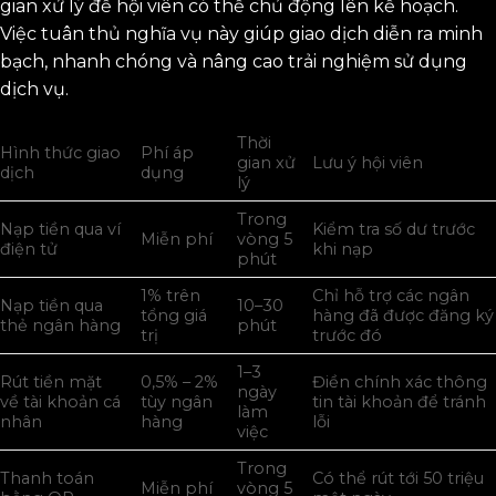
gian xử lý để hội viên có thể chủ động lên kế hoạch.
Việc tuân thủ nghĩa vụ này giúp giao dịch diễn ra minh
bạch, nhanh chóng và nâng cao trải nghiệm sử dụng
dịch vụ.
Thời
Hình thức giao
Phí áp
gian xử
Lưu ý hội viên
dịch
dụng
lý
Trong
Nạp tiền qua ví
Kiểm tra số dư trước
Miễn phí
vòng 5
điện tử
khi nạp
phút
1% trên
Chỉ hỗ trợ các ngân
Nạp tiền qua
10–30
tổng giá
hàng đã được đăng ký
thẻ ngân hàng
phút
trị
trước đó
1–3
Rút tiền mặt
0,5% – 2%
Điền chính xác thông
ngày
về tài khoản cá
tùy ngân
tin tài khoản để tránh
làm
nhân
hàng
lỗi
việc
Trong
Thanh toán
Có thể rút tới 50 triệu
Miễn phí
vòng 5