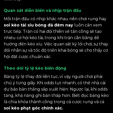
Quan sát diễn biến và nhịp trận đấu
Mỗi trận đấu có nhịp khác nhau nên chơi rung hay
soi kèo tài xỉu bóng đá đêm nay
luôn cần xem
trực tiếp. Trận có hai đội thiên về tấn công sẽ tạo
nhiều cơ hội kèo tài, trong khi trận cân bằng dễ
hướng đến kèo xỉu. Việc quan sát kỹ lối chơi, sự thay
đổi nhân sự và tốc độ triển khai bóng sẽ cho thấy cơ
hội đặt cược chuẩn xác.
Theo dõi tỷ lệ kèo biến động
Bảng tỷ lệ thay đổi liên tục, vì vậy người chơi phải
chú ý từng giây. Khi odds tụt nhanh, có thể nhà cái
dự báo bàn thắng sắp xuất hiện. Ngược lại, khi odds
tăng, khả năng ghi bàn thấp hơn. Biết đọc bảng kèo
là chìa khóa thành công trong cá cược rung và cả
soi kèo phạt góc chính xác.