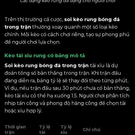
Các dạng kèo rung đa dạng cho người chơi
Trên thị trường cá cược,
soi kèo rung bóng đá
trong trận
thường xoay quanh một số loại kèo
chính. Mỗi kèo có cách chơi riêng, tạo sự phong phú
để người chơi lựa chọn.
Kèo tài xỉu rung có bảng mô tả
Soi kèo rung bóng đá trong trận
tài xỉu là dự
đoán tổng số bàn thắng trong trận. Khi trận đấu
đang diễn ra, bảng tỷ lệ sẽ thay đổi theo từng phút.
Ví dụ, nếu trận đấu sau 30 phút chưa có bàn thắng,
kèo tài xỉu có thể hạ xuống 1.5. Người chơi phân tích
nhịp tấn công và phong độ hàng công để chọn tài
hoặc xỉu hợp lý.
Thời gian
Tỷ lệ
Tỷ lệ
Ghi chú
trận
tài
xỉu