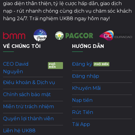
giao diện thân thiện, tỷ lệ cược hấp dẫn, giao dịch
nạp - rút nhanh chóng cùng dịch vụ chăm sóc khách
hàng 24/7. Trải nghiệm UK88 ngay hôm nay!
VỀ CHÚNG TÔI
HƯỚNG DẪN
CEO David
Đăng ký
Nguyễn
Đăng nhập
Điều khoản & Dịch vụ
Khuyến Mãi
Chính sách bảo mật
Nạp tiền
Miễn trừ trách nhiệm
Rút Tiền
Quyền lợi thành viên
Tải App
Liên hệ UK88