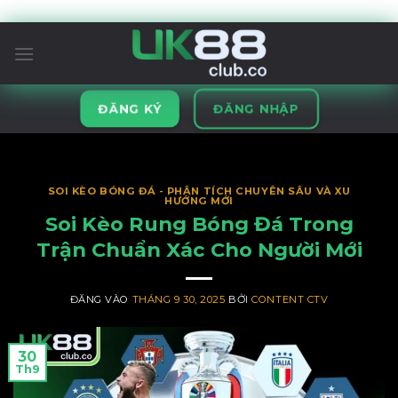
Bỏ
"
" "
"
qua
nội
dung
ĐĂNG KÝ
ĐĂNG NHẬP
SOI KÈO BÓNG ĐÁ - PHÂN TÍCH CHUYÊN SÂU VÀ XU
HƯỚNG MỚI
Soi Kèo Rung Bóng Đá Trong
Trận Chuẩn Xác Cho Người Mới
ĐĂNG VÀO
THÁNG 9 30, 2025
BỞI
CONTENT CTV
30
Th9