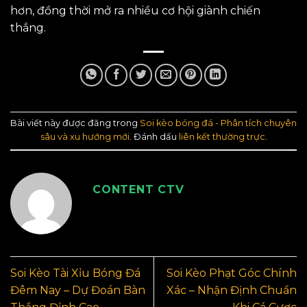
hơn, đồng thời mở ra nhiều cơ hội giành chiến
thắng.
Bài viết này được đăng trong
Soi kèo bóng đá - Phân tích chuyên
sâu và xu hướng mới
. Đánh dấu
liên kết thường trực
.
CONTENT CTV
Soi Kèo Tài Xỉu Bóng Đá
Soi Kèo Phạt Góc Chính
Đêm Nay – Dự Đoán Bàn
Xác – Nhận Định Chuẩn