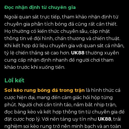
Đọc nhận định từ chuyên gia
Ngoài quan sát trực tiếp, tham khảo nhận định từ
chuyên gia phân tích bóng đá cũng rất cần thiết.
Họ thường có kiến thức chuyên sâu, cập nhật
thông tin về đội hình, chấn thương và chiến thuật.
Khi kết hợp dữ liệu chuyên gia với quan sát cá nhân,
tỷ lệ chiến thắng sẽ cao hơn.
UK88
thường xuyên
cung cấp nhận định nhanh để người chơi tham
khảo trước khi xuống tiền.
Lời kết
Soi kèo rung bóng đá trong trận
là hình thức cá
cược hiện đại, mang đến cảm giác hồi hộp từng
phút. Người chơi cần tỉnh táo, nắm bắt nhịp trận,
đọc bảng kèo và kết hợp thông tin từ chuyên gia để
đặt cược hợp lý. Với nền tảng uy tín như
UK88
, trải
nghiệm soi kèo rung trở nên minh bạch và an toàn