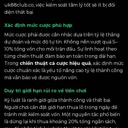
uk88club.co, việc kiểm soát tâm lý tốt sẽ ít bị đối
diện thất bại.
Xác định mức cược phù hợp
Mức cược phải được cân nhắc dựa trên tỷ lệ thắng
dự đoán và mức độ tự tin. Không nên vượt quá 5–
10% tổng vốn cho mỗi trận đấu. Sự linh hoạt theo
từng chiến thuật đảm bảo an toàn trong dài hạn.
Trong
chiến thuật cá cược hiệu quả
, xác định mức
cược chuẩn xác là yếu tố nâng cao tỷ lệ thành công
mà vẫn bảo vệ được nguồn vốn.
Duy trì giới hạn rủi ro về tiền chơi
Kỷ luật là ranh giới giữa thành công và thất bại.
Người chơi cần đặt giới hạn thua lỗ trong ngày để
tránh mất kiểm soát vốn. Một nguyên tắc phổ biến
là dừng lại khi thua khoảng 20% tổng ngân sách,