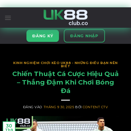
Bỏ
"
" "
"
qua
nội
dung
ĐĂNG KÝ
ĐĂNG NHẬP
KINH NGHIỆM CHƠI KÈO UK88 - NHỮNG ĐIỀU BẠN NÊN
BIẾT
Chiến Thuật Cá Cược Hiệu Quả
– Thắng Đậm Khi Chơi Bóng
Đá
ĐĂNG VÀO
THÁNG 9 30, 2025
BỞI
CONTENT CTV
30
Th9