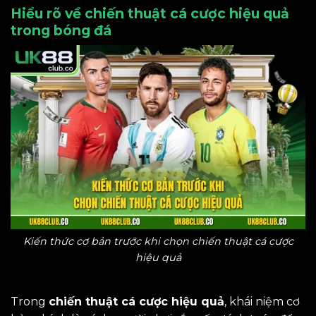
Hiểu rõ về chiến thuật cá cược hiệu quả
trong bóng đá
Kiến thức cơ bản trước khi chọn chiến thuật cá cược
hiệu quả
Trong
chiến thuật cá cược hiệu quả
, khái niệm cơ