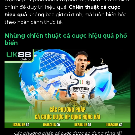
chỉnh để duy trì hiệu quả.
Chiến thuật cá cược
hiệu quả
không bao giờ cố định, mà luôn biến hóa
theo hoàn cảnh thực tế.
Những chiến thuật cá cược hiệu quả phổ
biến
Các phương pháp cá cược được áp dụng rộng rãi